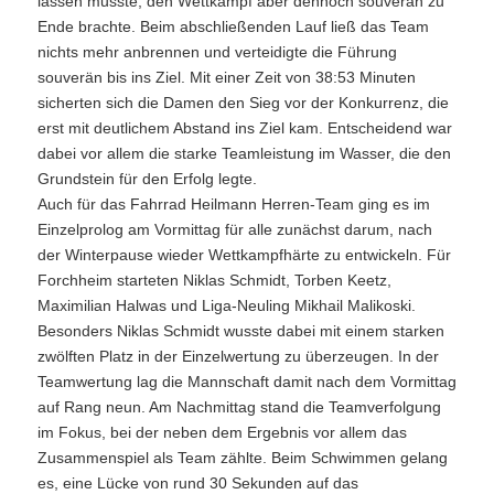
lassen musste, den Wettkampf aber dennoch souverän zu
Ende brachte. Beim abschließenden Lauf ließ das Team
nichts mehr anbrennen und verteidigte die Führung
souverän bis ins Ziel. Mit einer Zeit von 38:53 Minuten
sicherten sich die Damen den Sieg vor der Konkurrenz, die
erst mit deutlichem Abstand ins Ziel kam. Entscheidend war
dabei vor allem die starke Teamleistung im Wasser, die den
Grundstein für den Erfolg legte.
Auch für das Fahrrad Heilmann Herren-Team ging es im
Einzelprolog am Vormittag für alle zunächst darum, nach
der Winterpause wieder Wettkampfhärte zu entwickeln. Für
Forchheim starteten Niklas Schmidt, Torben Keetz,
Maximilian Halwas und Liga-Neuling Mikhail Malikoski.
Besonders Niklas Schmidt wusste dabei mit einem starken
zwölften Platz in der Einzelwertung zu überzeugen. In der
Teamwertung lag die Mannschaft damit nach dem Vormittag
auf Rang neun. Am Nachmittag stand die Teamverfolgung
im Fokus, bei der neben dem Ergebnis vor allem das
Zusammenspiel als Team zählte. Beim Schwimmen gelang
es, eine Lücke von rund 30 Sekunden auf das