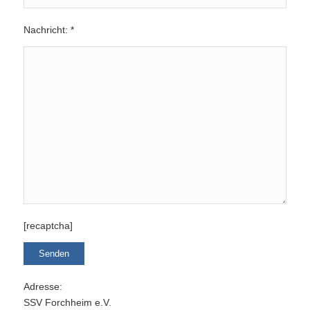
Nachricht: *
[recaptcha]
Bitte lasse dieses Feld leer.
Adresse:
SSV Forchheim e.V.