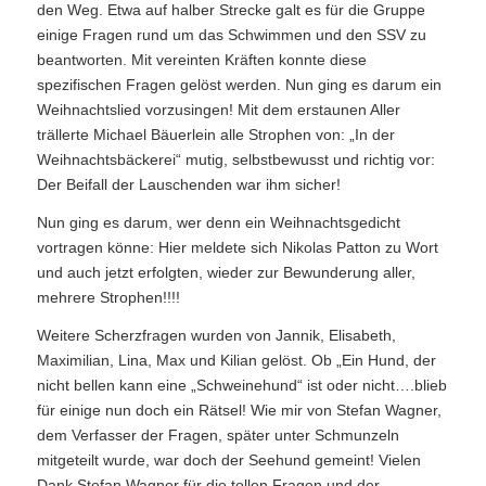
den Weg. Etwa auf halber Strecke galt es für die Gruppe
einige Fragen rund um das Schwimmen und den SSV zu
beantworten. Mit vereinten Kräften konnte diese
spezifischen Fragen gelöst werden. Nun ging es darum ein
Weihnachtslied vorzusingen! Mit dem erstaunen Aller
trällerte Michael Bäuerlein alle Strophen von: „In der
Weihnachtsbäckerei“ mutig, selbstbewusst und richtig vor:
Der Beifall der Lauschenden war ihm sicher!
Nun ging es darum, wer denn ein Weihnachtsgedicht
vortragen könne: Hier meldete sich Nikolas Patton zu Wort
und auch jetzt erfolgten, wieder zur Bewunderung aller,
mehrere Strophen!!!!
Weitere Scherzfragen wurden von Jannik, Elisabeth,
Maximilian, Lina, Max und Kilian gelöst. Ob „Ein Hund, der
nicht bellen kann eine „Schweinehund“ ist oder nicht….blieb
für einige nun doch ein Rätsel! Wie mir von Stefan Wagner,
dem Verfasser der Fragen, später unter Schmunzeln
mitgeteilt wurde, war doch der Seehund gemeint! Vielen
Dank Stefan Wagner für die tollen Fragen und der