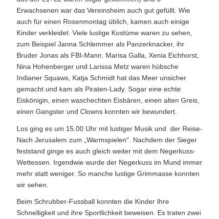
Erwachsenen war das Vereinsheim auch gut gefüllt. Wie
auch für einen Rosenmontag üblich, kamen auch einige
Kinder verkleidet. Viele lustige Kostüme waren zu sehen,
zum Beispiel Janna Schlemmer als Panzerknacker, ihr
Bruder Jonas als FBI-Mann. Marisa Galla, Xenia Eichhorst,
Nina Hohenberger und Larissa Metz waren hübsche
Indianer Squaws, Katja Schmidt hat das Meer unsicher
gemacht und kam als Piraten-Lady. Sogar eine echte
Eiskönigin, einen waschechten Eisbären, einen alten Greis,
einen Gangster und Clowns konnten wir bewundert.
Los ging es um 15.00 Uhr mit lustiger Musik und der Reise-
Nach Jerusalem zum „Warmspielen“. Nachdem der Sieger
feststand ginge es auch gleich weiter mit dem Negerkuss-
Wettessen. Irgendwie wurde der Negerkuss im Mund immer
mehr statt weniger. So manche lustige Grimmasse konnten
wir sehen.
Beim Schrubber-Fussball konnten die Kinder Ihre
Schnelligkeit und ihre Sportlichkeit beweisen. Es traten zwei