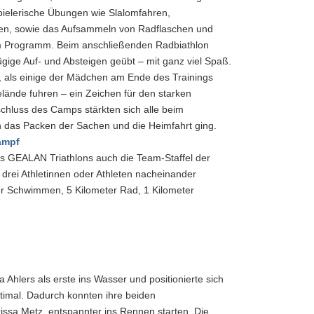
pielerische Übungen wie Slalomfahren,
en, sowie das Aufsammeln von Radflaschen und
 Programm. Beim anschließenden Radbiathlon
gige Auf- und Absteigen geübt – mit ganz viel Spaß.
 als einige der Mädchen am Ende des Trainings
ände fuhren – ein Zeichen für den starken
hluss des Camps stärkten sich alle beim
das Packen der Sachen und die Heimfahrt ging.
kampf
GEALAN Triathlons auch die Team-Staffel der
s drei Athletinnen oder Athleten nacheinander
er Schwimmen, 5 Kilometer Rad, 1 Kilometer
hlers als erste ins Wasser und positionierte sich
imal. Dadurch konnten ihre beiden
issa Metz, entspannter ins Rennen starten. Die