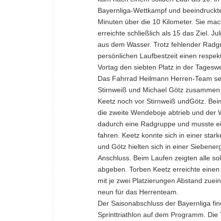
Bayernliga-Wettkampf und beeindruckte 
Minuten über die 10 Kilometer. Sie mach
erreichte schließlich als 15 das Ziel.
aus dem Wasser. Trotz fehlender Radgrup
persönlichen Laufbestzeit einen respe
Vortag den siebten Platz in der Tagesw
Das Fahrrad Heilmann Herren-Team setz
Stirnweiß und Michael Götz zusammen.
Keetz noch vor Stirnweiß undGötz. Bei
die zweite Wendeboje abtrieb und der 
dadurch eine Radgruppe und musste ei
fahren. Keetz konnte sich in einer st
und Götz hielten sich in einer Siebene
Anschluss. Beim Laufen zeigten alle so
abgeben. Torben Keetz erreichte einen s
mit je zwei Platzierungen Abstand zuei
neun für das Herrenteam.
Der Saisonabschluss der Bayernliga find
Sprinttriathlon auf dem Programm. Die