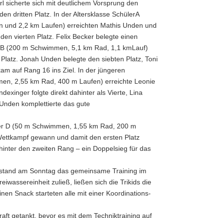
rl sicherte sich mit deutlichem Vorsprung den
den dritten Platz. In der Altersklasse SchülerA
 und 2,2 km Laufen) erreichten Mathis Unden und
nden vierten Platz. Felix Becker belegte einen
n B (200 m Schwimmen, 5,1
km
Rad, 1,1
km
Lauf)
 Platz. Jonah Unden belegte den siebten Platz, Toni
m auf Rang 16 ins Ziel. In der jüngeren
men, 2,55
km
Rad, 400 m Laufen) erreichte Leonie
dexinger folgte direkt dahinter als Vierte, Lina
 Unden komplettierte das gute
ler D (50 m Schwimmen, 1,55 km Rad, 200 m
Wettkampf gewann und damit den ersten Platz
hinter den zweiten Rang – ein Doppelsieg für das
 stand am Sonntag das gemeinsame Training im
iwassereinheit zuließ, ließen sich die Trikids die
nen Snack starteten alle mit einer Koordinations-
t getankt, bevor es mit dem Techniktraining auf