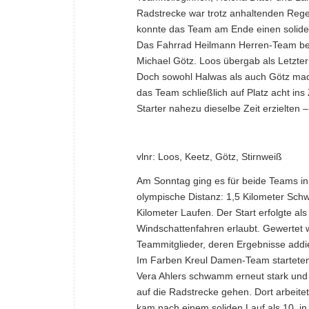
Radstrecke war trotz anhaltenden Reg
konnte das Team am Ende einen soliden 
Das Fahrrad Heilmann Herren-Team bes
Michael Götz. Loos übergab als Letzter
Doch sowohl Halwas als auch Götz mach
das Team schließlich auf Platz acht ins 
Starter nahezu dieselbe Zeit erzielten 
vlnr: Loos, Keetz, Götz, Stirnweiß
Am Sonntag ging es für beide Teams in 
olympische Distanz: 1,5 Kilometer Sc
Kilometer Laufen. Der Start erfolgte a
Windschattenfahren erlaubt. Gewertet w
Teammitglieder, deren Ergebnisse addi
Im Farben Kreul Damen-Team starteten 
Vera Ahlers schwamm erneut stark und 
auf die Radstrecke gehen. Dort arbeite
kam nach einem soliden Lauf als 10. in 