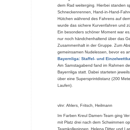
dem Rad weiterging. Hierbei standen s
Schneckenrennen, Hand-
in
-Hand-Fahr
Hütchen während des Fahrens auf dem
wurde das sichere Kurvenfahren und zü
Ein besonders schöner Moment war es,
nur noch händchenhaltend über das Gel
Zusammenhalt in der Gruppe. Zum Absc
gemeinsamen Nudelessen, bevor es an 
Bayernliga: Staffel- und Einzelwett
Am Samstagabend fand im Rahmen des 
Bayernliga statt. Dabei starteten jeweil
über eine Supersprintdistanz (200 Met
Laufen).
vlnr: Ahlers, Fritsch, Heilmann
Im Farben Kreul Damen-Team ging Vera A
mit Platz drei nach dem Schwimmen opt
Teamkolleginnen, Helena Ditter und Lar