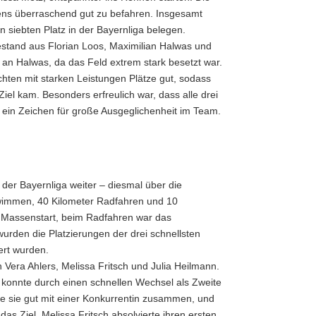
ens überraschend gut zu befahren. Insgesamt
siebten Platz in der Bayernliga belegen.
tand aus Florian Loos, Maximilian Halwas und
 an Halwas, da das Feld extrem stark besetzt war.
ten mit starken Leistungen Plätze gut, sodass
Ziel kam. Besonders erfreulich war, dass alle drei
– ein Zeichen für große Ausgeglichenheit im Team.
der Bayernliga weiter – diesmal über die
hwimmen, 40 Kilometer Radfahren und 10
ls Massenstart, beim Radfahren war das
urden die Platzierungen der drei schnellsten
ert wurden.
Vera Ahlers, Melissa Fritsch und Julia Heilmann.
konnte durch einen schnellen Wechsel als Zweite
te sie gut mit einer Konkurrentin zusammen, und
das Ziel. Melissa Fritsch absolvierte ihren ersten