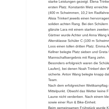
starke Leistungen gezeigt. Elena Trinke
ersten Platz. Konstantin Metz erreichte 
(400 m Schwimmen, 10,2
km
Radfahren
Alisia Trinkerl jeweils einen hervorrage
soliden achten Rang. Bei den Schüler
glänzte Lara mit einem starken zweiten
Gärtner wurde Achter und Anna Wang ka
Altersklasse Schüler C (100 m Schwim
Loos einen tollen dritten Platz. Emma An
Kellner belegte Platz sieben und Greta
Mannschaftsergebnis mit Rang zehn.
Besonders erfolgreich waren die Schü
Laufen), bei denen Noah Trinkerl den 
sicherte. Anton Wang belegte knapp da
Team.
Nach dem erfolgreichen Wettkampftag
Mittelpunkt. Obwohl das Wetter keine Fre
Laune nicht verderben. Nach einem klei
sowie einer Run & Bike-Einheit.
Beim gemeinsamen Frühstück wurde Kraf