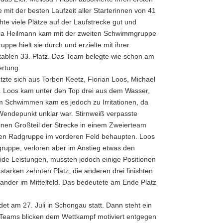
mit der besten Laufzeit aller Starterinnen von
41
te viele Plätze auf der Laufstrecke gut und
 Julia Heilmann kam mit der zweiten Schwimmgruppe
pe hielt sie durch und erzielte mit ihrer
ktablen 33. Platz. Das Team belegte wie schon am
ertung.
te sich aus Torben Keetz, Florian Loos, Michael
 Loos kam unter den Top drei aus dem Wasser,
m Schwimmen kam es jedoch zu Irritationen, da
Wendepunkt unklar war. Stirnweiß verpasste
nen Großteil der Strecke in einem Zweierteam
arken Radgruppe im vorderen Feld behaupten. Loos
rgruppe, verloren aber im Anstieg etwas den
lide Leistungen, mussten jedoch einige Positionen
tarken zehnten Platz, die anderen drei finishten
nander im Mittelfeld. Das bedeutete am Ende Platz
et am 27. Juli in Schongau statt. Dann steht ein
 Teams blicken dem Wettkampf motiviert entgegen